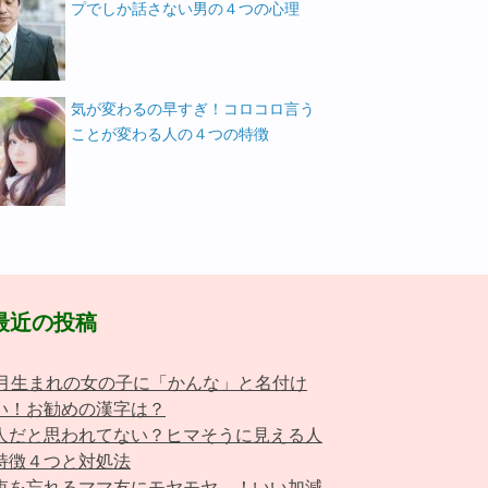
プでしか話さない男の４つの心理
気が変わるの早すぎ！コロコロ言う
ことが変わる人の４つの特徴
最近の投稿
0月生まれの女の子に「かんな」と名付け
い！お勧めの漢字は？
人だと思われてない？ヒマそうに見える人
特徴４つと対処法
束を忘れるママ友にモヤモヤ…！いい加減