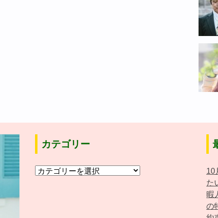
カテゴリー
カ
1
テ
た
ゴ
暇
リ
の
ー
約