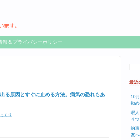
情報＆プライバシーポリシー
検
索:
最近
出る原因とすぐに止める方法。病気の恐れもあ
10
勧め
暇人
っくり
４つ
約束
友へ