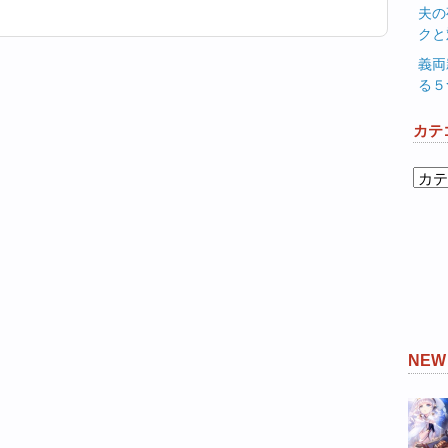
夫の
クと
義両
る５
カテ
カ
テ
ゴ
リ
ー
NE