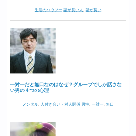
生活のハウツー
話が長い人
,
話が長い
一対一だと無口なのはなぜ？グループでしか話さな
い男の４つの心理
メンタル
,
人付き合い・対人関係
男性
,
一対一
,
無口