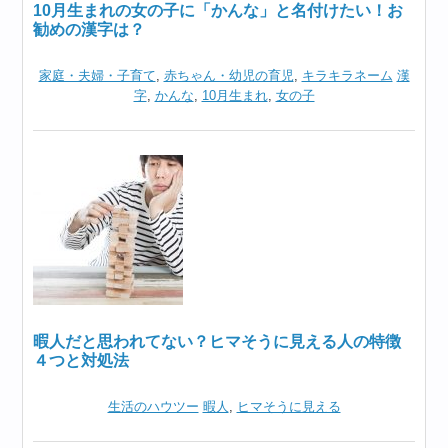
10月生まれの女の子に「かんな」と名付けたい！お
勧めの漢字は？
家庭・夫婦・子育て
,
赤ちゃん・幼児の育児
,
キラキラネーム
漢
字
,
かんな
,
10月生まれ
,
女の子
暇人だと思われてない？ヒマそうに見える人の特徴
４つと対処法
生活のハウツー
暇人
,
ヒマそうに見える