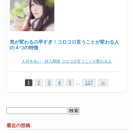
気が変わるの早すぎ！コロコロ言うことが変わる人
の４つの特徴
人付き合い・対人関係
コロコロ言うことが変わる人
1
2
3
4
5
…
127
≫
検
索:
最近の投稿