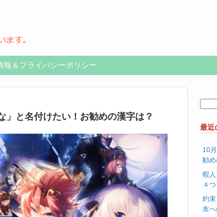
情報＆プライバシーポリシー
検
索:
んな」と名付けたい！お勧めの漢字は？
最近
10
勧め
暇人
４つ
約束
友へ