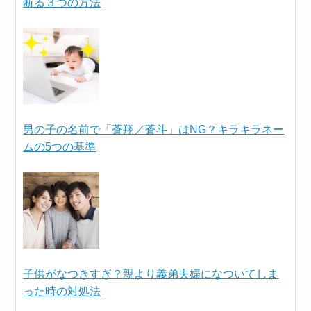
断る３つの方法
男の子の名前で「蒼翔／蒼斗」はNG？キラキラネー
ムの5つの基準
子供がなつきすぎ？親より義弟夫婦になついてしま
った時の対処法