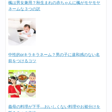
楓は男女兼用？秋生まれの赤ちゃんに楓がモヤモヤ
ネームな３つの訳
中性的orキラキラネーム？男の子に違和感のない名
前をつけるコツ
義母の料理が下手…おいしくない料理やお裾分けを