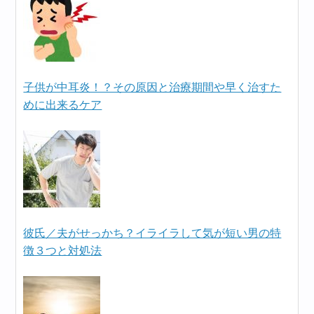
子供が中耳炎！？その原因と治療期間や早く治すた
めに出来るケア
彼氏／夫がせっかち？イライラして気が短い男の特
徴３つと対処法