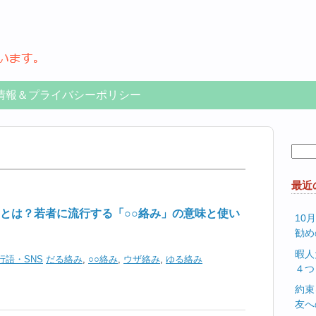
情報＆プライバシーポリシー
検
索:
最近
とは？若者に流行する「○○絡み」の意味と使い
10
勧め
暇人
行語・SNS
だる絡み
,
○○絡み
,
ウザ絡み
,
ゆる絡み
４つ
約束
友へ