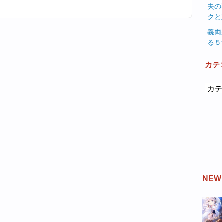
夫の
クと
義両
る５
カテ
カ
テ
ゴ
リ
ー
NE