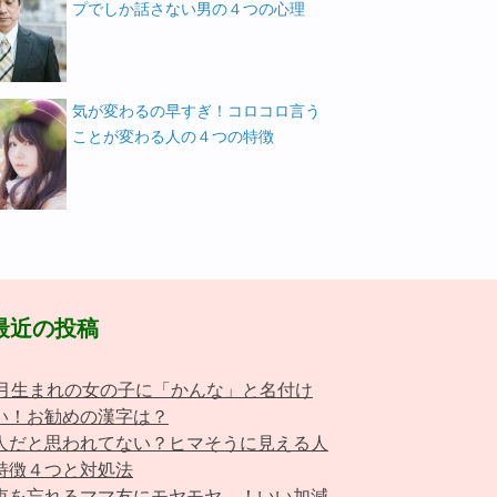
プでしか話さない男の４つの心理
気が変わるの早すぎ！コロコロ言う
ことが変わる人の４つの特徴
最近の投稿
0月生まれの女の子に「かんな」と名付け
い！お勧めの漢字は？
人だと思われてない？ヒマそうに見える人
特徴４つと対処法
束を忘れるママ友にモヤモヤ…！いい加減