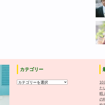
カテゴリー
カ
1
テ
た
ゴ
暇
リ
の
ー
約