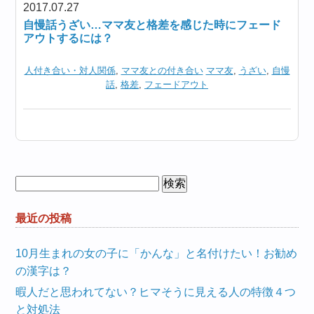
2017.07.27
自慢話うざい…ママ友と格差を感じた時にフェード
アウトするには？
人付き合い・対人関係
,
ママ友との付き合い
ママ友
,
うざい
,
自慢
話
,
格差
,
フェードアウト
検
索:
最近の投稿
10月生まれの女の子に「かんな」と名付けたい！お勧め
の漢字は？
暇人だと思われてない？ヒマそうに見える人の特徴４つ
と対処法