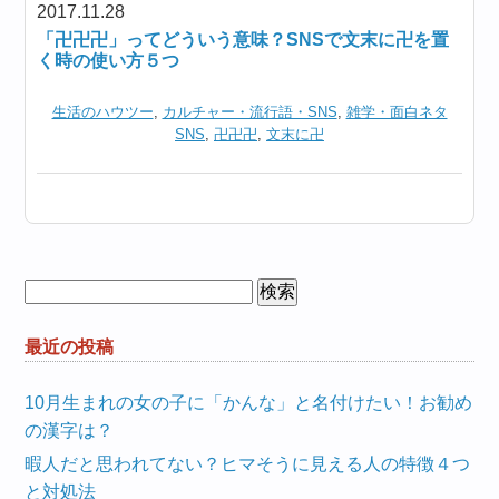
2017.11.28
「卍卍卍」ってどういう意味？SNSで文末に卍を置
く時の使い方５つ
生活のハウツー
,
カルチャー・流行語・SNS
,
雑学・面白ネタ
SNS
,
卍卍卍
,
文末に卍
検
索:
最近の投稿
10月生まれの女の子に「かんな」と名付けたい！お勧め
の漢字は？
暇人だと思われてない？ヒマそうに見える人の特徴４つ
と対処法