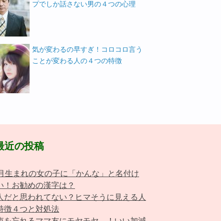
プでしか話さない男の４つの心理
気が変わるの早すぎ！コロコロ言う
ことが変わる人の４つの特徴
最近の投稿
0月生まれの女の子に「かんな」と名付け
い！お勧めの漢字は？
人だと思われてない？ヒマそうに見える人
特徴４つと対処法
束を忘れるママ友にモヤモヤ…！いい加減