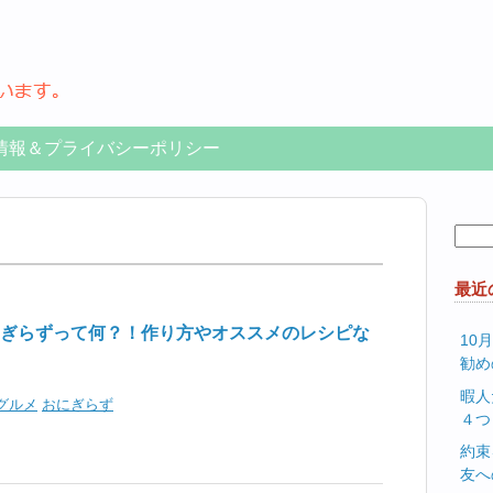
情報＆プライバシーポリシー
検
索:
最近
ぎらずって何？！作り方やオススメのレシピな
10
勧め
暇人
グルメ
おにぎらず
４つ
約束
友へ