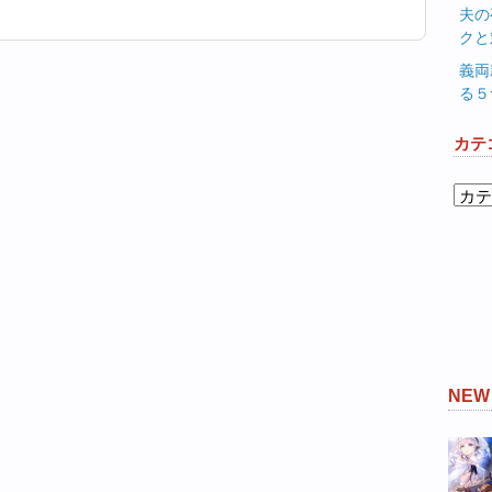
夫の
クと
義両
る５
カテ
カ
テ
ゴ
リ
ー
NE