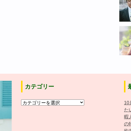
カテゴリー
カ
1
テ
た
ゴ
暇
リ
の
ー
約