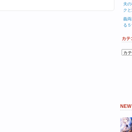
夫の
クと
義両
る５
カテ
カ
テ
ゴ
リ
ー
NE