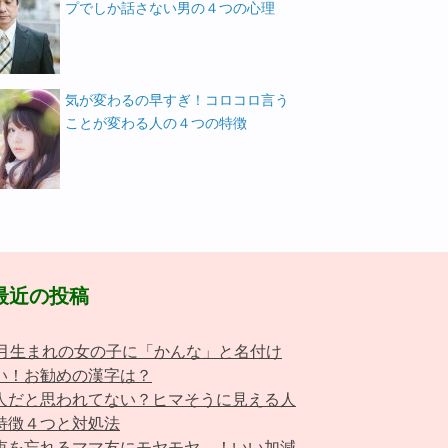
プでしか話さない男の４つの心理
気が変わるの早すぎ！コロコロ言う
ことが変わる人の４つの特徴
最近の投稿
0月生まれの女の子に「かんな」と名付け
い！お勧めの漢字は？
人だと思われてない？ヒマそうに見える人
特徴４つと対処法
束を忘れるママ友にモヤモヤ…！いい加減