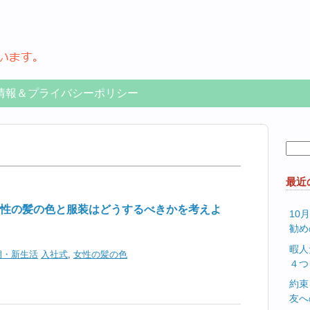
情報＆プライバシーポリシー
検
索:
最近
性の髪の色と服装はどうするべきかを考えよ
10
勧め
暇人
期・新生活
入社式
,
女性の髪の色
４つ
約束
友へ