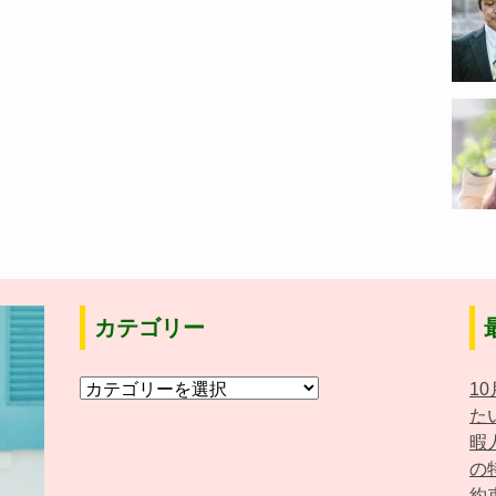
カテゴリー
カ
1
テ
た
ゴ
暇
リ
の
ー
約