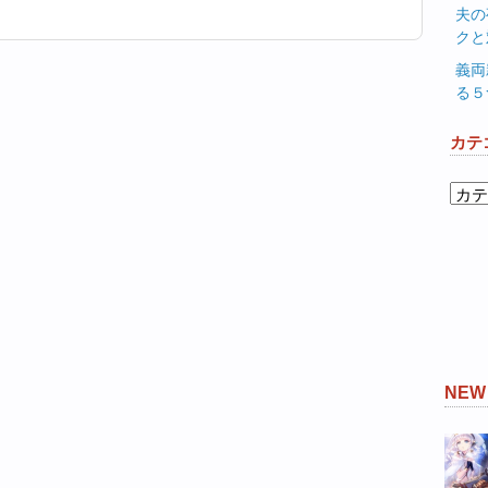
夫の
クと
義両
る５
カテ
カ
テ
ゴ
リ
ー
NE