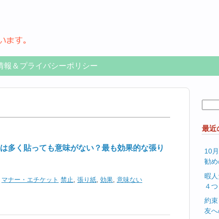
情報＆プライバシーポリシー
検
索:
最近
は多く貼っても意味がない？最も効果的な張り
10
勧め
暇人
,
マナー・エチケット
禁止
,
張り紙
,
効果
,
意味ない
４つ
約束
友へ