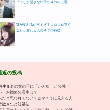
プでしか話さない男の４つの心理
気が変わるの早すぎ！コロコロ言う
ことが変わる人の４つの特徴
最近の投稿
0月生まれの女の子に「かんな」と名付け
い！お勧めの漢字は？
人だと思われてない？ヒマそうに見える人
特徴４つと対処法
束を忘れるママ友にモヤモヤ…！いい加減