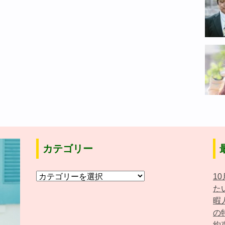
カテゴリー
カ
1
テ
た
ゴ
暇
リ
の
ー
約