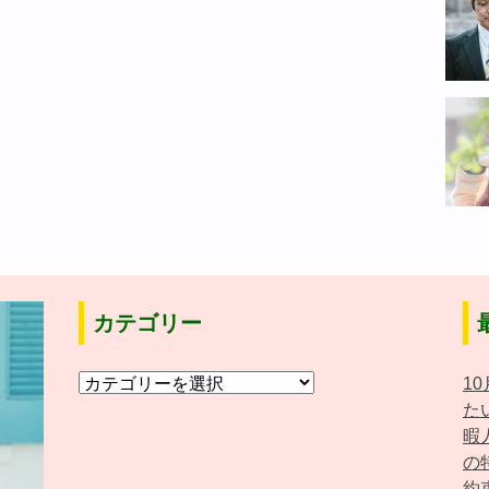
カテゴリー
カ
1
テ
た
ゴ
暇
リ
の
ー
約