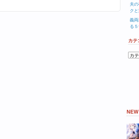
夫の
クと
義両
る５
カテ
カ
テ
ゴ
リ
ー
NE