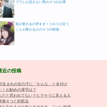
プでしか話さない男の４つの心理
気が変わるの早すぎ！コロコロ言う
ことが変わる人の４つの特徴
最近の投稿
0月生まれの女の子に「かんな」と名付け
い！お勧めの漢字は？
人だと思われてない？ヒマそうに見える人
特徴４つと対処法
束を忘れるママ友にモヤモヤ…！いい加減