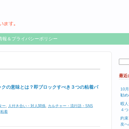
情報＆プライバシーポリシー
検
索:
最近
ロックの意味とは？即ブロックすべき３つの粘着パ
10
勧め
暇人
ター
,
人付き合い・対人関係
,
カルチャー・流行語・SNS
４つ
,
粘着
約束
友へ