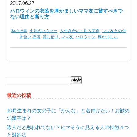
2017.06.27
ハロウィンの衣装を厚かましいママ友に貸すべきで
ない理由と断り方
秋の行事
,
生活のハウツー
,
人付き合い・対人関係
,
ママ友との付
き合い
衣装
,
貸し借り
,
ママ友
,
ハロウィン
,
厚かましい
検
索:
最近の投稿
10月生まれの女の子に「かんな」と名付けたい！お勧め
の漢字は？
暇人だと思われてない？ヒマそうに見える人の特徴４つ
と対処法