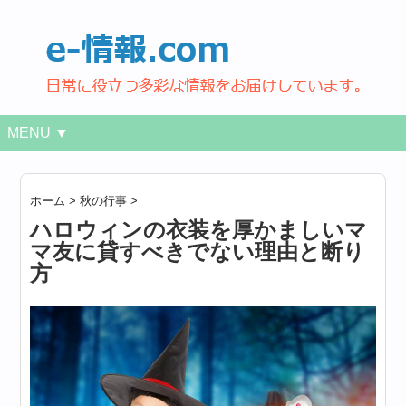
MENU ▼
ホーム
>
秋の行事
>
ハロウィンの衣装を厚かましいマ
マ友に貸すべきでない理由と断り
方