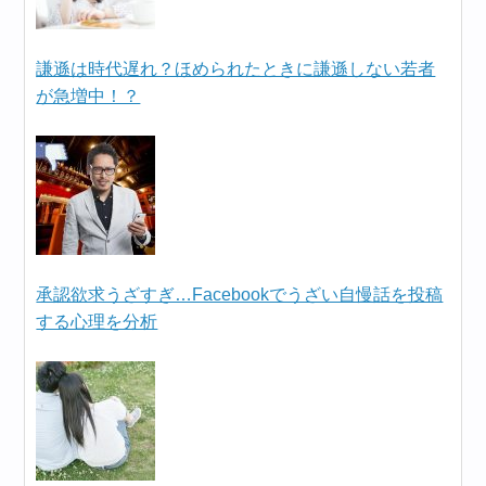
謙遜は時代遅れ？ほめられたときに謙遜しない若者
が急増中！？
承認欲求うざすぎ…Facebookでうざい自慢話を投稿
する心理を分析