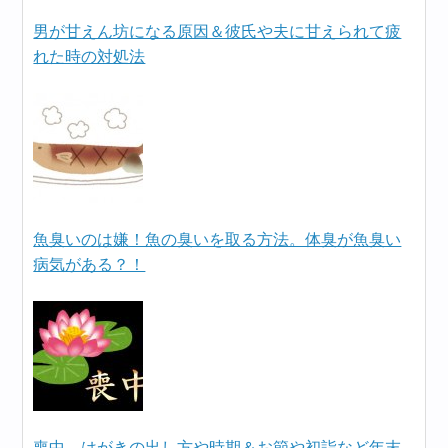
男が甘えん坊になる原因＆彼氏や夫に甘えられて疲
れた時の対処法
魚臭いのは嫌！魚の臭いを取る方法。体臭が魚臭い
病気がある？！
喪中、はがきの出し方や時期＆お節や初詣など年末