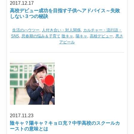
2017.12.17
高校デビュー成功を目指す子供へアドバイス～失敗
しない３つの秘訣
生活のハウツー
,
人付き合い・対人関係
,
カルチャー・流行語・
SNS
,
思春期の悩み＆子育て
陰キャ
,
陽キャ
,
高校デビュー
,
悪さ
アピール
2017.11.23
陰キャ？陽キャ？キョロ充？中学高校のスクールカ
ーストの意味とは