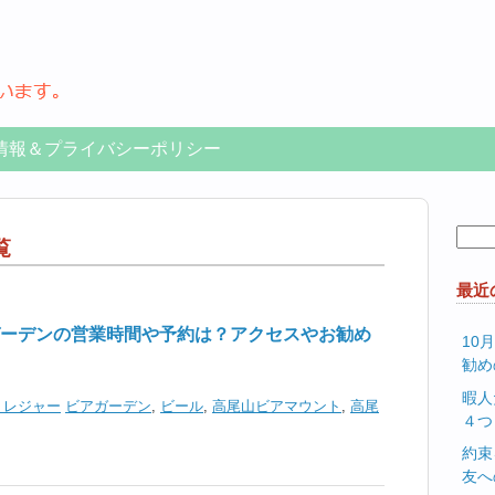
情報＆プライバシーポリシー
検
覧
索:
最近
ーデンの営業時間や予約は？アクセスやお勧め
10
勧め
暇人
・レジャー
ビアガーデン
,
ビール
,
高尾山ビアマウント
,
高尾
４つ
約束
友へ