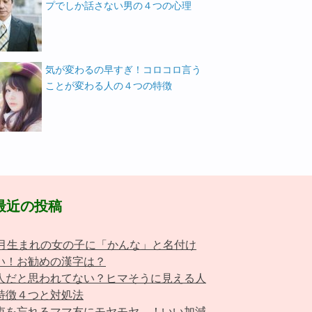
プでしか話さない男の４つの心理
気が変わるの早すぎ！コロコロ言う
ことが変わる人の４つの特徴
最近の投稿
0月生まれの女の子に「かんな」と名付け
い！お勧めの漢字は？
人だと思われてない？ヒマそうに見える人
特徴４つと対処法
束を忘れるママ友にモヤモヤ…！いい加減