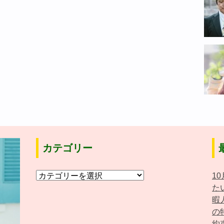
カテゴリー
カ
1
テ
た
ゴ
暇
リ
の
ー
約