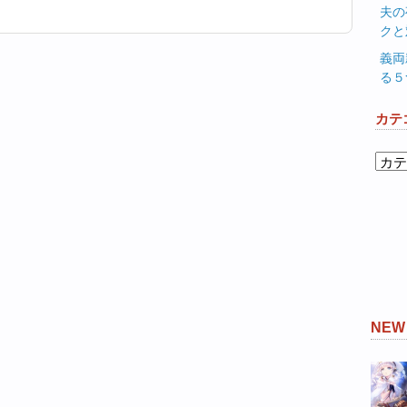
夫の
クと
義両
る５
カテ
カ
テ
ゴ
リ
ー
NE