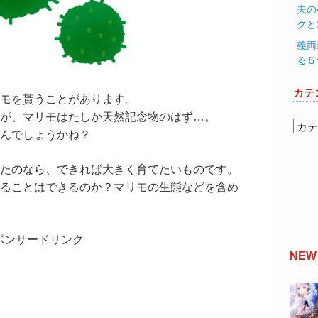
夫の
クと
義両
る５
カテ
モを貰うことがあります。
が、マリモはたしか天然記念物のはず…。
カ
んでしょうかね？
テ
ゴ
たのなら、できれば大きく育てたいものです。
リ
ることはできるのか？マリモの生態などを含め
ー
ポンサードリンク
NE