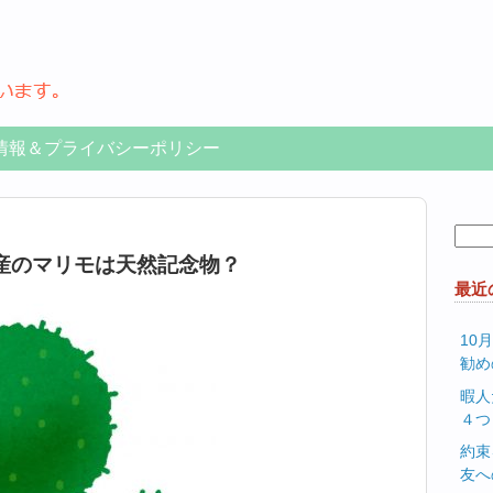
情報＆プライバシーポリシー
検
索:
産のマリモは天然記念物？
最近
10
勧め
暇人
４つ
約束
友へ