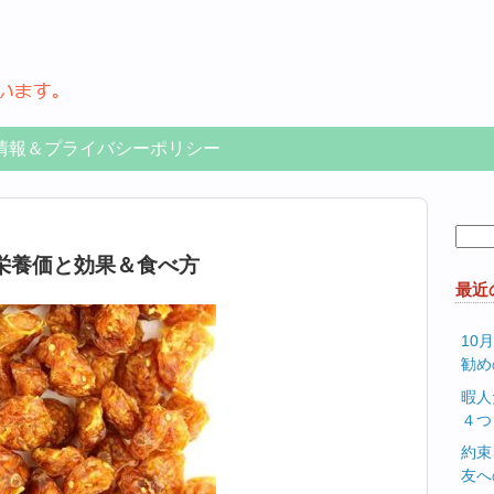
情報＆プライバシーポリシー
検
索:
栄養価と効果＆食べ方
最近
10
勧め
暇人
４つ
約束
友へ