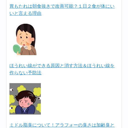
胃もたれは朝食抜きで改善可能？１日２食が体にい
いと言える理由
ほうれい線ができる原因と消す方法＆ほうれい線を
作らない予防法
ミドル脂臭について！アラフォーの臭さは加齢臭と