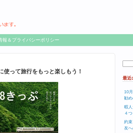
情報＆プライバシーポリシー
検
索:
得に使って旅行をもっと楽しもう！
最近
10
勧め
暇人
４つ
約束
友へ