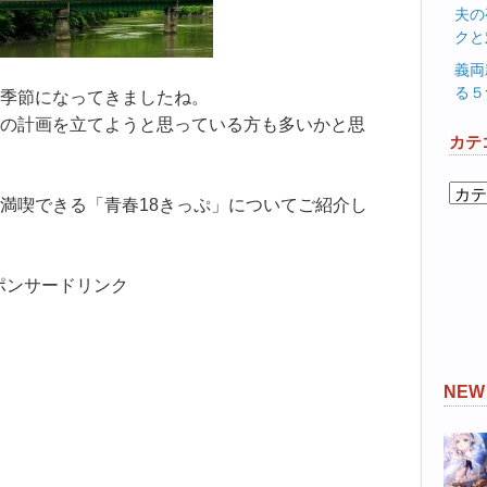
夫の
クと
義両
る５
季節になってきましたね。
の計画を立てようと思っている方も多いかと思
カテ
カ
満喫できる「青春18きっぷ」についてご紹介し
テ
ゴ
リ
ポンサードリンク
ー
NE