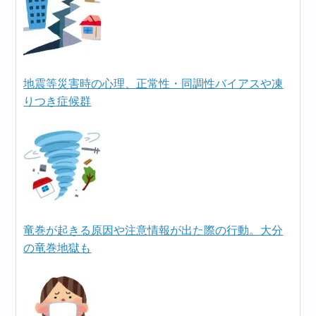
地震等災害時の心理、正常性・同調性バイアスや凍
りつき症候群
竜巻が起きる原因や注意情報が出た際の行動。大分
の竜巻地獄も