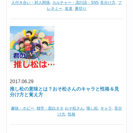
人付き合い・対人関係
,
カルチャー・流行語・SNS
見分け方
,
フ
レネミー
,
友達
,
裏切り
2017.06.29
推し松の意味とは？おそ松さんのキャラと性格＆見
分け方と覚え方
趣味・ホビー
,
雑学・面白ネタ
おそ松さん
,
推し松
,
キャラ
,
見分
け方
,
性格