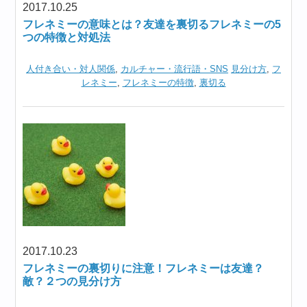
2017.10.25
フレネミーの意味とは？友達を裏切るフレネミーの5
つの特徴と対処法
人付き合い・対人関係
,
カルチャー・流行語・SNS
見分け方
,
フ
レネミー
,
フレネミーの特徴
,
裏切る
2017.10.23
フレネミーの裏切りに注意！フレネミーは友達？
敵？２つの見分け方