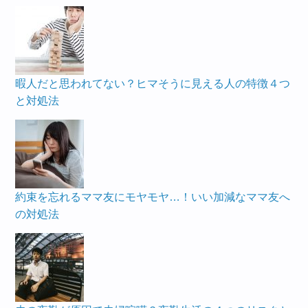
暇人だと思われてない？ヒマそうに見える人の特徴４つ
と対処法
約束を忘れるママ友にモヤモヤ…！いい加減なママ友へ
の対処法