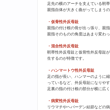
足先の横のアーチを支えている靭帯
親指自体が大きく曲がってしまうの
・仮骨性外反母趾
親指の付け根の骨が出っ張り、親指
親指そのものの角度はあまり変わっ
・混合性外反母趾
靭帯性外反母趾と仮骨性外反母趾が
生するのが特徴です。
・ハンマートウ性外反母趾
足の指が長い、ハンマーのように縮
っているなど、外反母趾になりやす
足裏の指の付け根の部分が横に広く
・病変性外反母趾
リウマチやヘバーデン結節などの病