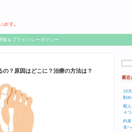
情報＆プライバシーポリシー
検
索:
るの？原因はどこに？治療の方法は？
最近
10
勧め
暇人
４つ
約束
友へ