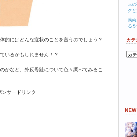
夫の
クと
義両
る５
体的にはどんな症状のことを言うのでしょう？
カテ
カ
ているかもしれません！？
テ
ゴ
のかなど、外反母趾について色々調べてみるこ
リ
ー
ポンサードリンク
NE