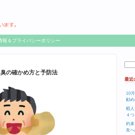
情報＆プライバシーポリシー
検
索:
口臭の確かめ方と予防法
最近
10
勧め
暇人
４つ
約束
友へ