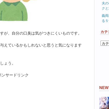
夫の
クと
義両
る５
カテ
すが、自分の口臭は気がつきにくいものです。
カ
与えているかもしれないと思うと気になります
テ
ゴ
リ
しょう。
ー
ポンサードリンク
NE