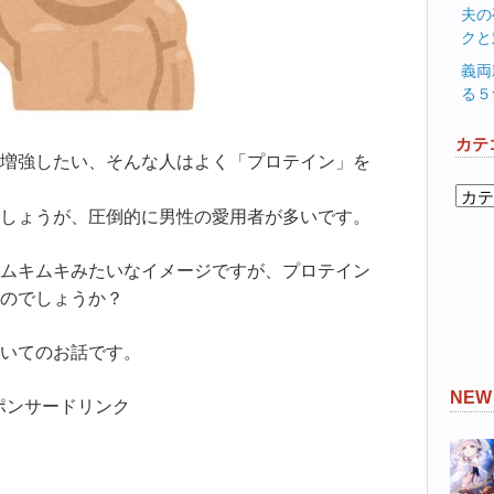
夫の
クと
義両
る５
カテ
増強したい、そんな人はよく「プロテイン」を
カ
しょうが、圧倒的に男性の愛用者が多いです。
テ
ゴ
リ
ムキムキみたいなイメージですが、プロテイン
ー
のでしょうか？
いてのお話です。
NE
ポンサードリンク