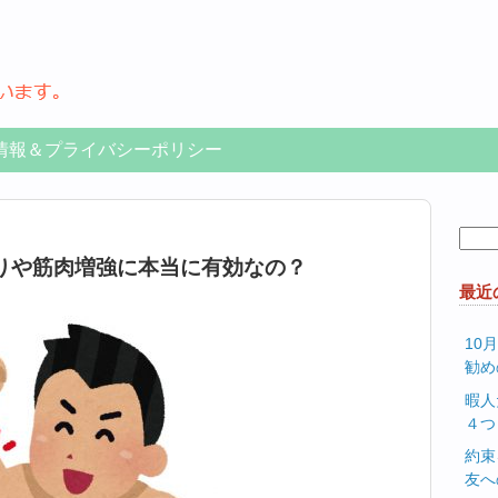
情報＆プライバシーポリシー
検
索:
りや筋肉増強に本当に有効なの？
最近
10
勧め
暇人
４つ
約束
友へ