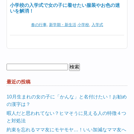
小学校の入学式で女の子に着せたい服装やお色の迷
いを解消！
春の行事
,
新学期・新生活
小学校
,
入学式
検
索:
最近の投稿
10月生まれの女の子に「かんな」と名付けたい！お勧め
の漢字は？
暇人だと思われてない？ヒマそうに見える人の特徴４つ
と対処法
約束を忘れるママ友にモヤモヤ…！いい加減なママ友へ