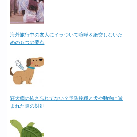
海外旅行中の友人にイラついて喧嘩＆絶交しないた
めの５つの要点
狂犬病の怖さ忘れてない？予防接種と犬や動物に噛
まれた際の対処