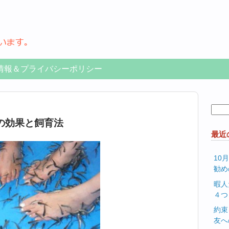
情報＆プライバシーポリシー
検
索:
の効果と飼育法
最近
10
勧め
暇人
４つ
約束
友へ