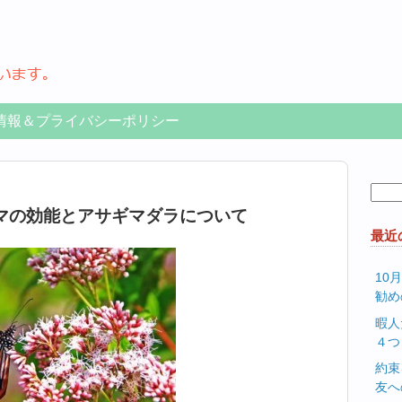
情報＆プライバシーポリシー
検
索:
マの効能とアサギマダラについて
最近
10
勧め
暇人
４つ
約束
友へ