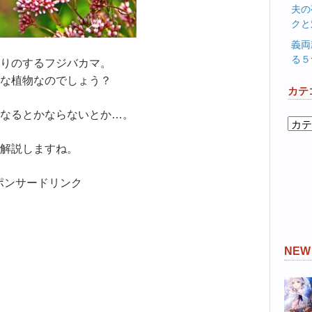
夫の
クと
義両
る５
りのするフジバカマ。
な植物なのでしょう？
カテ
なるとかならないとか…。
カ
テ
解説しますね。
ゴ
リ
ポンサードリンク
ー
NE