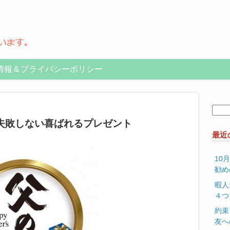
情報＆プライバシーポリシー
検
索:
失敗しない喜ばれるプレゼント
最近
10
勧め
暇人
４つ
約束
友へ