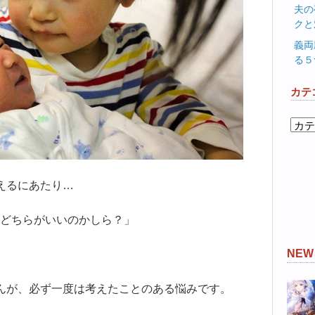
夫の
クと
義両
る５
カテ
カ
テ
ゴ
リ
えるにあたり…
ー
どちらがいいのかしら？」
NE
んが、必ず一度は考えたことのある悩みです。