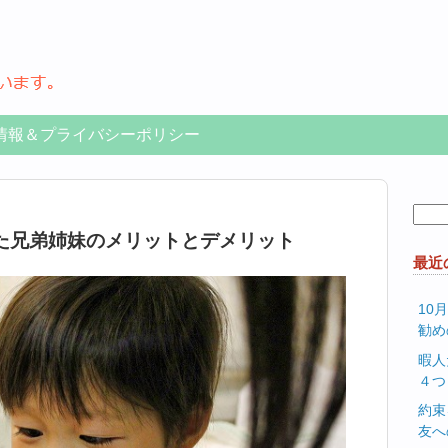
情報＆プライバシーポリシー
検
索:
た兄弟姉妹のメリットとデメリット
最近
10
勧め
暇人
４つ
約束
友へ