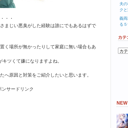
夫の
クと
義両
・・・
る５
さまじい悪臭がした経験は誰にでもあるはずで
カテ
置く場所が無かったりして家庭に無い場合もあ
カ
テ
がキツくて嫌になりますよね。
ゴ
リ
たへ原因と対策をご紹介したいと思います。
ー
ポンサードリンク
NE