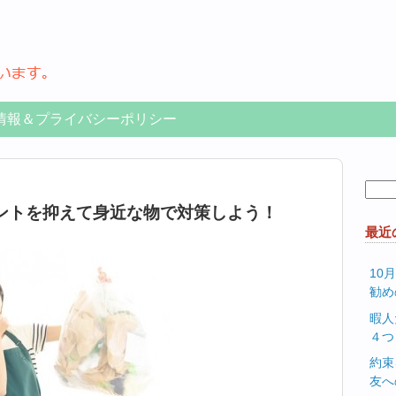
情報＆プライバシーポリシー
検
索:
ントを抑えて身近な物で対策しよう！
最近
10
勧め
暇人
４つ
約束
友へ