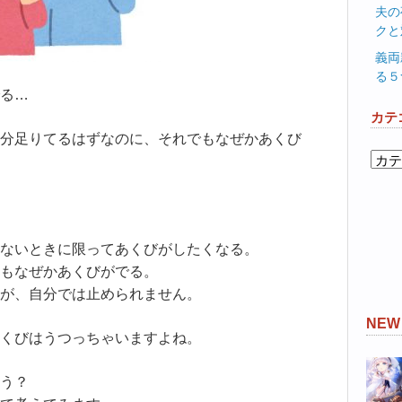
夫の
クと
義両
る５
る…
カテ
分足りてるはずなのに、それでもなぜかあくび
カ
テ
ゴ
リ
ー
ないときに限ってあくびがしたくなる。
もなぜかあくびがでる。
が、自分では止められません。
NE
くびはうつっちゃいますよね。
う？