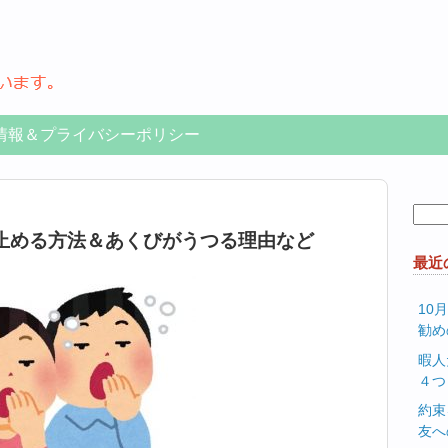
情報＆プライバシーポリシー
検
索:
止める方法＆あくびがうつる理由など
最近
10
勧め
暇人
４つ
約束
友へ