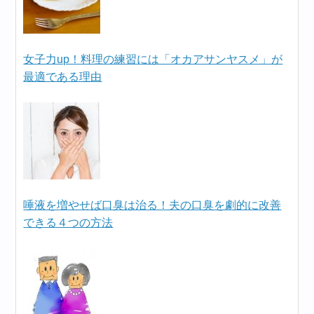
女子力up！料理の練習には「オカアサンヤスメ」が
最適である理由
唾液を増やせば口臭は治る！夫の口臭を劇的に改善
できる４つの方法