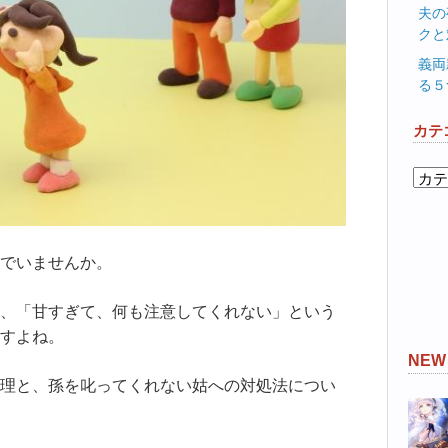
夫の
クと
義両
る５
カテ
カ
テ
ゴ
リ
でいませんか。
ー
、「甘すぎて、何も注意してくれない」という
すよね。
NE
理と、孫を叱ってくれない姑への対処法につい