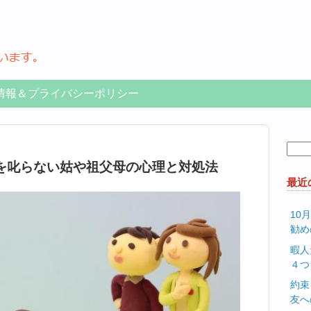
情報＆プライバシーポリシー
検
索:
を叱らない姑や祖父母の心理と対処法
最近
10
勧め
暇人
４つ
約束
友へ