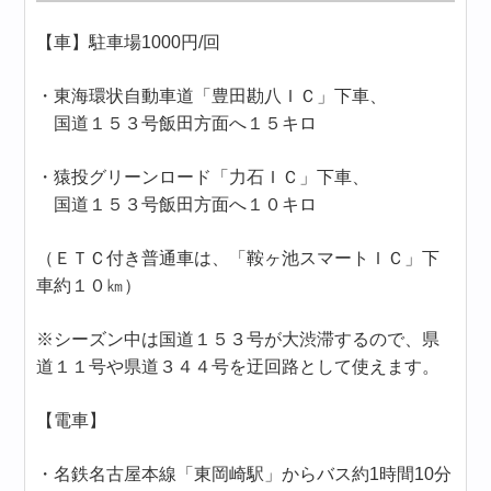
【車】駐車場1000円/回
・東海環状自動車道「豊田勘八ＩＣ」下車、
国道１５３号飯田方面へ１５キロ
・猿投グリーンロード「力石ＩＣ」下車、
国道１５３号飯田方面へ１０キロ
（ＥＴＣ付き普通車は、「鞍ヶ池スマートＩＣ」下
車約１０㎞）
※シーズン中は国道１５３号が大渋滞するので、県
道１１号や県道３４４号を迂回路として使えます。
【電車】
・名鉄名古屋本線「東岡崎駅」からバス約1時間10分