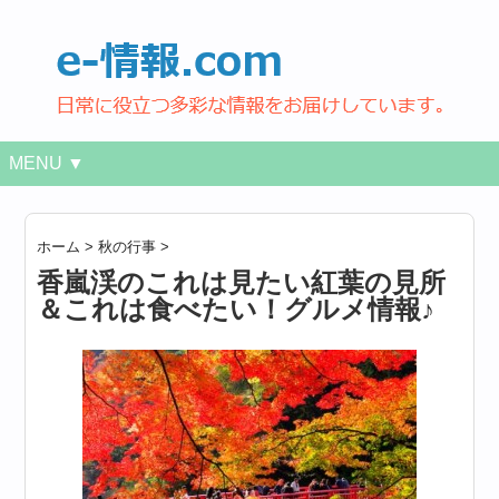
MENU ▼
ホーム
>
秋の行事
>
香嵐渓のこれは見たい紅葉の見所
＆これは食べたい！グルメ情報♪