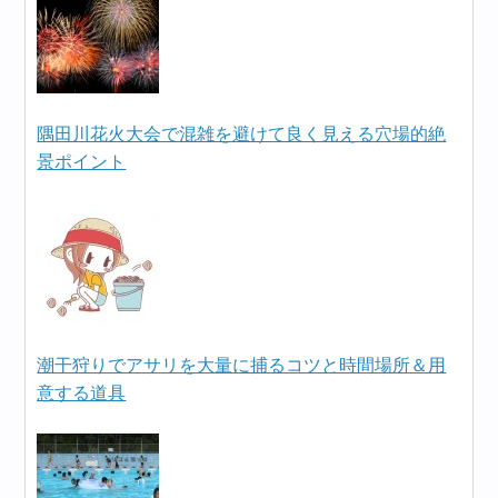
隅田川花火大会で混雑を避けて良く見える穴場的絶
景ポイント
潮干狩りでアサリを大量に捕るコツと時間場所＆用
意する道具