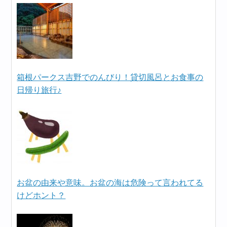
箱根パークス吉野でのんびり！貸切風呂とお食事の
日帰り旅行♪
お盆の由来や意味。お盆の海は危険って言われてる
けどホント？