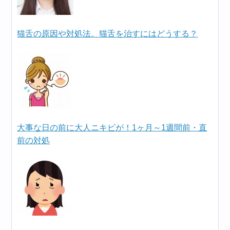
猫舌の原因や対処法。猫舌を治すにはどうする？
大事な日の前に大人ニキビが！1ヶ月～1週間前・直
前の対処