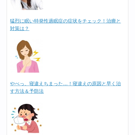
猛烈に眠い特発性過眠症の症状をチェック！治療と
対策は？
やべっ、寝違えちまった…！寝違えの原因と早く治
す方法＆予防法