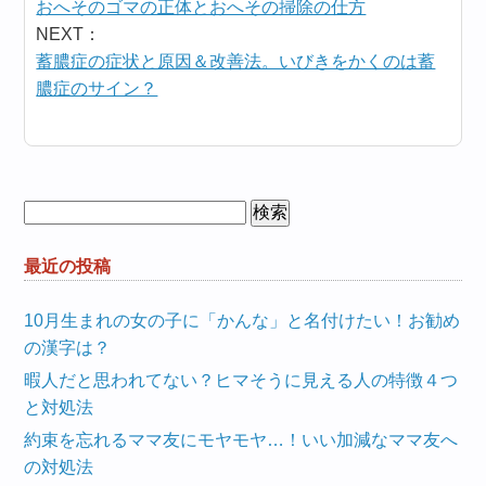
おへそのゴマの正体とおへその掃除の仕方
NEXT：
蓄膿症の症状と原因＆改善法。いびきをかくのは蓄
膿症のサイン？
検
索:
最近の投稿
10月生まれの女の子に「かんな」と名付けたい！お勧め
の漢字は？
暇人だと思われてない？ヒマそうに見える人の特徴４つ
と対処法
約束を忘れるママ友にモヤモヤ…！いい加減なママ友へ
の対処法