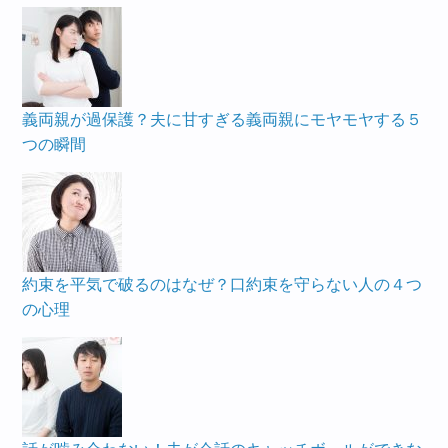
義両親が過保護？夫に甘すぎる義両親にモヤモヤする５
つの瞬間
約束を平気で破るのはなぜ？口約束を守らない人の４つ
の心理