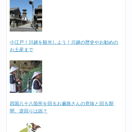
小江戸！川越を観光しよう！川越の歴史やお勧めの
お土産まで
四国八十八箇所を回るお遍路さんの意味と回る期
間、逆回りは凶？