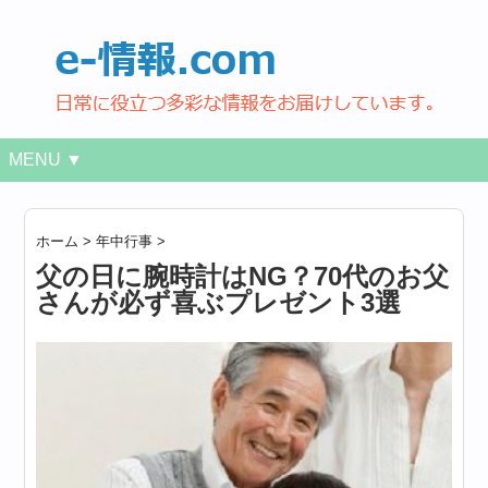
MENU ▼
ホーム
>
年中行事
>
父の日に腕時計はNG？70代のお父
さんが必ず喜ぶプレゼント3選