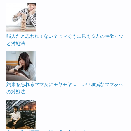
暇人だと思われてない？ヒマそうに見える人の特徴４つ
と対処法
約束を忘れるママ友にモヤモヤ…！いい加減なママ友へ
の対処法