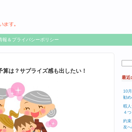
情報＆プライバシーポリシー
検
索:
予算は？サプライズ感も出したい！
最近
10
勧め
暇人
４つ
約束
友へ