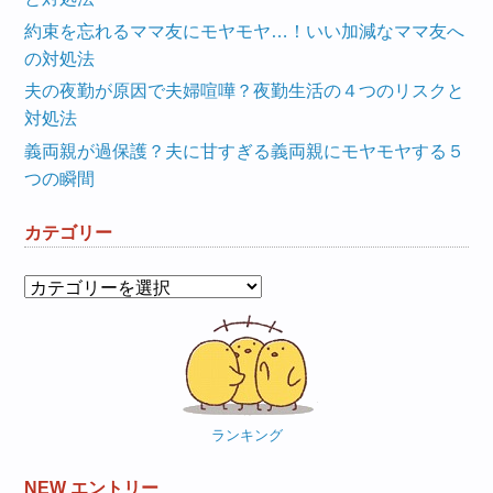
約束を忘れるママ友にモヤモヤ…！いい加減なママ友へ
の対処法
夫の夜勤が原因で夫婦喧嘩？夜勤生活の４つのリスクと
対処法
義両親が過保護？夫に甘すぎる義両親にモヤモヤする５
つの瞬間
カテゴリー
カ
テ
ゴ
リ
ー
ランキング
NEW エントリー