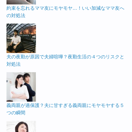
約束を忘れるママ友にモヤモヤ…！いい加減なママ友へ
の対処法
夫の夜勤が原因で夫婦喧嘩？夜勤生活の４つのリスクと
対処法
義両親が過保護？夫に甘すぎる義両親にモヤモヤする５
つの瞬間