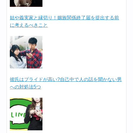
姑や義実家と縁切り！姻族関係終了届を提出する前
に考えるべきこと
彼氏はプライドが高い?自己中で人の話を聞かない男
への対処法5つ