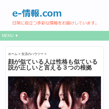
MENU ▼
ホーム
>
生活のハウツー
>
顔が似ている人は性格も似ている
説が正しいと言える３つの根拠