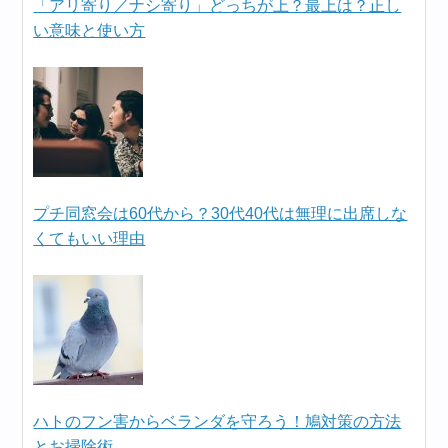
「アリ寄り／ナシ寄り」どっちが上？最上は？正し
い意味と使い方
プチ同窓会は60代から？30代40代は無理に出席しな
くてもいい理由
ハトのフン害からベランダを守ろう！鳩対策の方法
とお掃除術