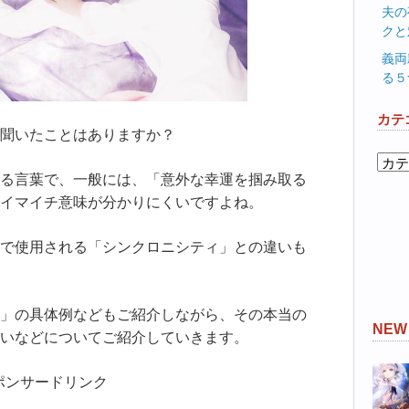
夫の
クと
義両
る５
カテ
聞いたことはありますか？
カ
る言葉で、一般には、「意外な幸運を掴み取る
テ
ゴ
イマイチ意味が分かりにくいですよね。
リ
ー
で使用される「シンクロニシティ」との違いも
」の具体例などもご紹介しながら、その本当の
NE
いなどについてご紹介していきます。
ポンサードリンク