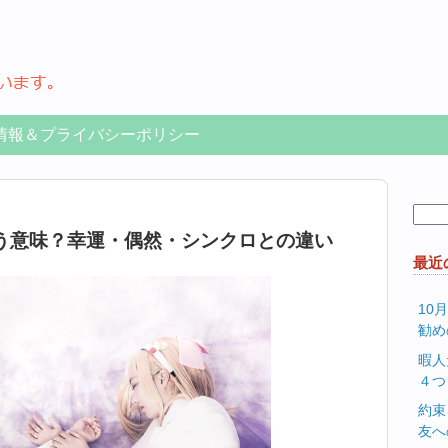
情報＆プライバシーポリシー
検
索:
う意味？幸運・偶然・シンクロとの違い
最近
10
勧め
暇人
４つ
約束
友へ