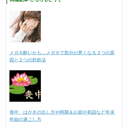
メガネ酔いかも…メガネで気分が悪くなる３つの原
因と２つの対処法
喪中、はがきの出し方や時期＆お節や初詣など年末
年始の過ごし方