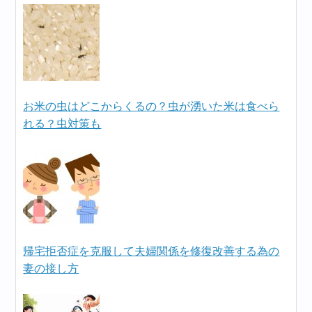
お米の虫はどこからくるの？虫が湧いた米は食べら
れる？虫対策も
帰宅拒否症を克服して夫婦関係を修復改善する為の
妻の接し方