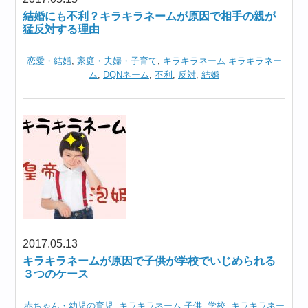
結婚にも不利？キラキラネームが原因で相手の親が
猛反対する理由
恋愛・結婚
,
家庭・夫婦・子育て
,
キラキラネーム
キラキラネー
ム
,
DQNネーム
,
不利
,
反対
,
結婚
2017.05.13
キラキラネームが原因で子供が学校でいじめられる
３つのケース
赤ちゃん・幼児の育児
,
キラキラネーム
子供
,
学校
,
キラキラネー