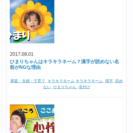
2017.08.01
ひまりちゃんはキラキラネーム？漢字が読めない名
前がNGな理由
家庭・夫婦・子育て
,
キラキラネーム
キラキラネーム
,
漢字
,
読め
ない
,
ひまりちゃん
,
名付け