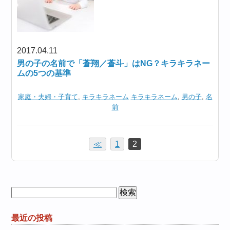
2017.04.11
男の子の名前で「蒼翔／蒼斗」はNG？キラキラネー
ムの5つの基準
家庭・夫婦・子育て
,
キラキラネーム
キラキラネーム
,
男の子
,
名
前
≪
1
2
検
索:
最近の投稿