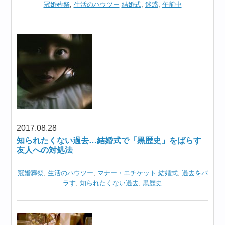
冠婚葬祭
,
生活のハウツー
結婚式
,
迷惑
,
午前中
2017.08.28
知られたくない過去…結婚式で「黒歴史」をばらす
友人への対処法
冠婚葬祭
,
生活のハウツー
,
マナー・エチケット
結婚式
,
過去をバ
ラす
,
知られたくない過去
,
黒歴史