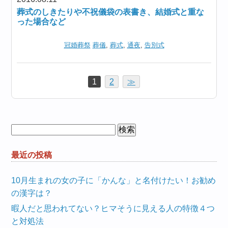
葬式のしきたりや不祝儀袋の表書き、結婚式と重な
った場合など
冠婚葬祭
葬儀
,
葬式
,
通夜
,
告別式
1
2
≫
検
索:
最近の投稿
10月生まれの女の子に「かんな」と名付けたい！お勧め
の漢字は？
暇人だと思われてない？ヒマそうに見える人の特徴４つ
と対処法