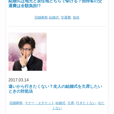
結婚式は地元と居住地どちらで挙げる？招待客の交
通費は全額負担!?
冠婚葬祭
結婚式
,
交通費
,
負担
2017.03.14
遠いから行きたくない？友人の結婚式を欠席したい
ときの対処法
冠婚葬祭
,
マナー・エチケット
結婚式
,
欠席
,
行きたくない
,
出た
くない