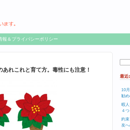
情報＆プライバシーポリシー
検
索:
のあれこれと育て方。毒性にも注意！
最近
10
勧め
暇人
４つ
約束
友へ