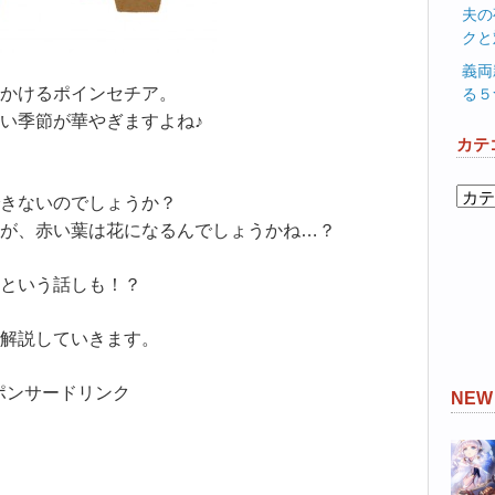
夫の
クと
義両
かけるポインセチア。
る５
い季節が華やぎますよね♪
カテ
カ
きないのでしょうか？
テ
が、赤い葉は花になるんでしょうかね…？
ゴ
リ
という話しも！？
ー
解説していきます。
ポンサードリンク
NE