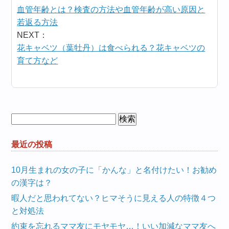
血管年齢とは？検査の方法や血管年齢が高い原因と
若返る方法
NEXT：
花キャベツ（葉牡丹）は食べられる？花キャベツの
育て方など
検
索:
最近の投稿
10月生まれの女の子に「かんな」と名付けたい！お勧め
の漢字は？
暇人だと思われてない？ヒマそうに見える人の特徴４つ
と対処法
約束を忘れるママ友にモヤモヤ…！いい加減なママ友へ